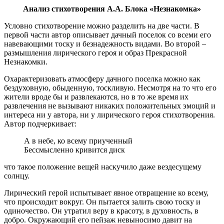
Анализ стихотворения А.А. Блока «Незнакомка»
Условно стихотворение можно разделить на две части. В
первой части автор описывает дачный поселок со всеми его
навевающими тоску и безнадежность видами. Во второй –
размышления лирического героя и образ Прекрасной
Незнакомки.
Охарактеризовать атмосферу дачного поселка можно как
бездуховную, обыденную, тоскливую. Несмотря на то что его
жители вроде бы и развлекаются, но в то же время их
развлечения не вызывают никаких положительных эмоций и
интереса ни у автора, ни у лирического героя стихотворения.
Автор подчеркивает:
А в небе, ко всему приученный
Бессмысленно кривится диск
что такое положение вещей наскучило даже вездесущему
солнцу.
Лирический герой испытывает явное отвращение ко всему,
что происходит вокруг. Он пытается залить свою тоску и
одиночество. Он утратил веру в красоту, в духовность, в
добро. Окружающий его пейзаж невыносимо давит на