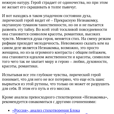
нежную натуру. Герой страдает от одиночества, но при этом
не желает его скрашивать в толпе пьянчуг.
И вот находясь в таком упадочном состоянии духа,
лирический герой видит её – Прекрасную Незнакомку,
окутанную туманом таинственности, но он и не пытается
развеять эту тайну. Во всей этой тоскливой повседневности
она становится символом красоты, романтики, высоких
чувств. Меняется душа героя, меняется стих. На смену резким
рифмам приходит мелодичность. Невозможно сказать кем на
самом деле является Незнакомка, возможно, это просто
женщина, но из-за огромного контраста с общим пейзажем,
она становится идеалом женственности и красоты, символом
того чего так не хватает миру и герою – любви, духовности,
красоты, романтики.
Испытывая все эти глубокие чувства, лирический герой
понимает, что для него не все потеряно, что еще есть шанс
вырваться из этой рутины, что только он может ее разрушить
для себя. В этом его путь и его миссия.
Кроме анализа превосходного стихотворения «Незнакомка»,
рекомендуется ознакомиться с другими сочинениями:
«Россия», анализ стихотворения Блока