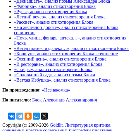
«Двенадцать», анализ поэмы Александра Блока
«Фабрика», анализ стихотворения Блока
«Русь», анализ стихотворения Блока
«Летний вечер», анализ стихотворения Блока
«Рассвет», анализ стихотворения Блока
«На железной дороге», анализ стихотворения Блока,
сочинение
«Ночь, улица, фонарь, аптека…», анализ стихотворения
Блока
«Ветер принес издалека…», анализ стихотворения Блока
«Коршун», анализ стихотворения Блока, сочинение
«Осенний день», анализ стихотворения Блока
«В ресторане», анализ стихотворения Блока
«Скифы», анализ стихотворения Блока
«Соловьиный сад», анализ поэмы Блока
«Ветхая Избушка», анализ стихотворения Блока
По произведению:
«Незнакомка»
По писателю:
Блок Александр Александрович
Copyright (c) 2009-2026
Goldlit. Литературная критика,
сочинения, краткие содержания, биографии писателей
.