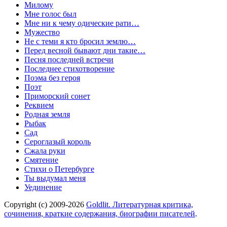
Милому
Мне голос был
Мне ни к чему одические рати…
Мужество
Не с теми я кто бросил землю…
Перед весной бывают дни такие…
Песня последней встречи
Последнее стихотворение
Поэма без героя
Поэт
Приморский сонет
Реквием
Родная земля
Рыбак
Сад
Сероглазый король
Сжала руки
Смятение
Стихи о Петербурге
Ты выдумал меня
Уединение
Copyright (c) 2009-2026
Goldlit. Литературная критика,
сочинения, краткие содержания, биографии писателей
.