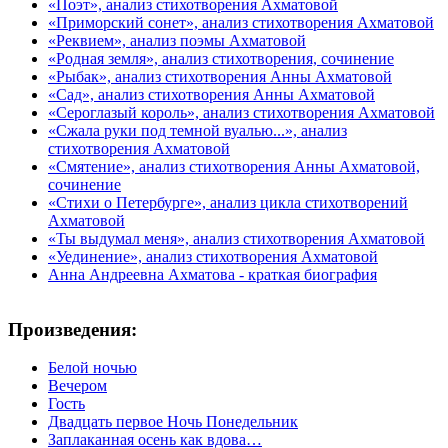
«Поэт», анализ стихотворения Ахматовой
«Приморский сонет», анализ стихотворения Ахматовой
«Реквием», анализ поэмы Ахматовой
«Родная земля», анализ стихотворения, сочинение
«Рыбак», анализ стихотворения Анны Ахматовой
«Сад», анализ стихотворения Анны Ахматовой
«Сероглазый король», анализ стихотворения Ахматовой
«Сжала руки под темной вуалью...», анализ
стихотворения Ахматовой
«Смятение», анализ стихотворения Анны Ахматовой,
сочинение
«Стихи о Петербурге», анализ цикла стихотворений
Ахматовой
«Ты выдумал меня», анализ стихотворения Ахматовой
«Уединение», анализ стихотворения Ахматовой
Анна Андреевна Ахматова - краткая биография
Произведения:
Белой ночью
Вечером
Гость
Двадцать первое Ночь Понедельник
Заплаканная осень как вдова…