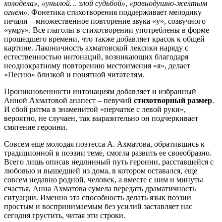
холодела»
,
«унылой… злой судьбой»
,
«равнодушно-желтым
огнем»
. Фонетика стихотворения поддерживает мелодику
печали – множественное повторение звука «у», созвучного
«умру». Все глаголы в стихотворении употреблены в форме
прошедшего времени, что также добавляет красок к общей
картине. Лаконичность ахматовской лексики наряду с
естественностью интонаций, возникающих благодаря
неоднократному повторению местоимения «я», делает
«Песню» близкой и понятной читателям.
Проникновенности интонациям добавляет и избранный
Анной Ахматовой анапест – певучий
стихотворный размер
.
И сбой ритма в знаменитой «перчатке с левой руки»,
вероятно, не случаен, так выразительно он подчеркивает
смятение героини.
Совсем еще молодая поэтесса А. Ахматова, обратившись к
традиционной в поэзии теме, смогла развить ее своеобразно.
Всего лишь описав недлинный путь героини, расставшейся с
любовью и вышедшей из дома, в котором оставался, еще
совсем недавно родной, человек, а вместе с ним и минуты
счастья, Анна Ахматова сумела передать драматичность
ситуации. Именно эта способность делать язык поэзии
простым и воспринимаемым без усилий заставляет нас
сегодня грустить, читая эти строки.