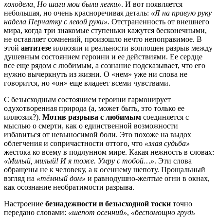
холодела, Но шаги мои были легки»
. И вот появляется
небольшая, но очень красноречивая деталь:
«Я на правую руку
надела Перчатку с левой руки»
. Отстраненность от внешнего
мира, когда три знакомые ступеньки кажутся бесконечными,
не оставляет сомнений, произошло нечто непоправимое. В
этой
антитезе
иллюзии и реальности воплощен разрыв между
душевным состоянием героини и ее действиями. Ее сердце
все еще рядом с любимым, а сознание подсказывает, что его
нужно вычеркнуть из жизни. О «нем» уже ни слова не
говорится, но «он» еще владеет всеми чувствами.
С безысходным состоянием героини гармонирует
одухотворенная природа (а, может быть, это только ее
иллюзия?).
Мотив разрыва с любимым
соединяется с
мыслью о смерти, как о единственной возможности
избавиться от невыносимой боли. Это похоже на выдох
облегчения и сопричастности оттого, что
«злая судьба»
жестока ко всему в подлунном мире. Какая нежность в словах:
«Милый, милый! И я тоже. Умру с тобой…»
. Эти слова
обращены не к человеку, а к осеннему шепоту. Прощальный
взгляд на
«тёмный дом»
и равнодушно-желтые огни в окнах,
как осознание необратимости разрыва.
Настроение
безнадежности и безысходной тоски
точно
передано словами:
«шепот осенний»
,
«беспомощно грудь