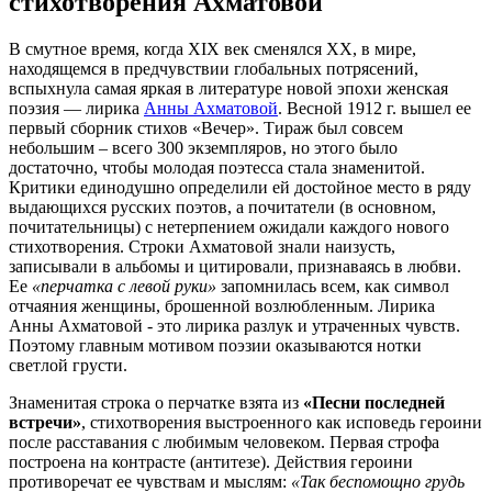
стихотворения Ахматовой
В смутное время, когда XIX век сменялся XX, в мире,
находящемся в предчувствии глобальных потрясений,
вспыхнула самая яркая в литературе новой эпохи женская
поэзия — лирика
Анны Ахматовой
. Весной 1912 г. вышел ее
первый сборник стихов «Вечер». Тираж был совсем
небольшим – всего 300 экземпляров, но этого было
достаточно, чтобы молодая поэтесса стала знаменитой.
Критики единодушно определили ей достойное место в ряду
выдающихся русских поэтов, а почитатели (в основном,
почитательницы) с нетерпением ожидали каждого нового
стихотворения. Строки Ахматовой знали наизусть,
записывали в альбомы и цитировали, признаваясь в любви.
Ее
«перчатка с левой руки»
запомнилась всем, как символ
отчаяния женщины, брошенной возлюбленным. Лирика
Анны Ахматовой - это лирика разлук и утраченных чувств.
Поэтому главным мотивом поэзии оказываются нотки
светлой грусти.
Знаменитая строка о перчатке взята из
«Песни последней
встречи»
, стихотворения выстроенного как исповедь героини
после расставания с любимым человеком. Первая строфа
построена на контрасте (антитезе). Действия героини
противоречат ее чувствам и мыслям:
«Так беспомощно грудь