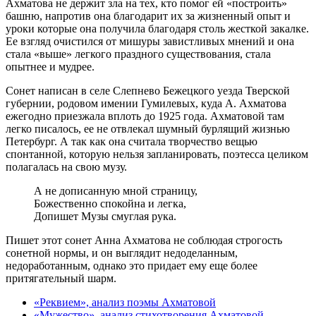
Ахматова не держит зла на тех, кто помог ей «построить»
башню, напротив она благодарит их за жизненный опыт и
уроки которые она получила благодаря столь жесткой закалке.
Ее взгляд очистился от мишуры завистливых мнений и она
стала «выше» легкого праздного существования, стала
опытнее и мудрее.
Сонет написан в селе Слепнево Бежецкого уезда Тверской
губернии, родовом имении Гумилевых, куда А. Ахматова
ежегодно приезжала вплоть до 1925 года. Ахматовой там
легко писалось, ее не отвлекал шумный бурлящий жизнью
Петербург. А так как она считала творчество вещью
спонтанной, которую нельзя запланировать, поэтесса целиком
полагалась на свою музу.
А не дописанную мной страницу,
Божественно спокойна и легка,
Допишет Музы смуглая рука.
Пишет этот сонет Анна Ахматова не соблюдая строгость
сонетной нормы, и он выглядит недоделанным,
недоработанным, однако это придает ему еще более
притягательный шарм.
«Реквием», анализ поэмы Ахматовой
«Мужество», анализ стихотворения Ахматовой