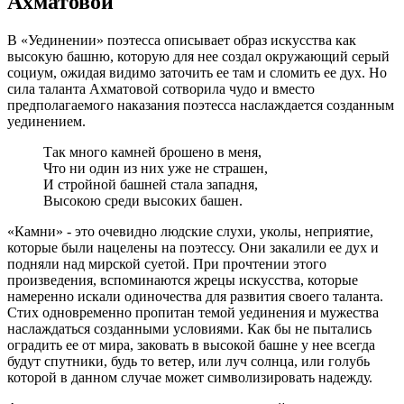
Ахматовой
В «Уединении» поэтесса описывает образ искусства как
высокую башню, которую для нее создал окружающий серый
социум, ожидая видимо заточить ее там и сломить ее дух. Но
сила таланта Ахматовой сотворила чудо и вместо
предполагаемого наказания поэтесса наслаждается созданным
уединением.
Так много камней брошено в меня,
Что ни один из них уже не страшен,
И стройной башней стала западня,
Высокою среди высоких башен.
«Камни» - это очевидно людские слухи, уколы, неприятие,
которые были нацелены на поэтессу. Они закалили ее дух и
подняли над мирской суетой. При прочтении этого
произведения, вспоминаются жрецы искусства, которые
намеренно искали одиночества для развития своего таланта.
Стих одновременно пропитан темой уединения и мужества
наслаждаться созданными условиями. Как бы не пытались
оградить ее от мира, заковать в высокой башне у нее всегда
будут спутники, будь то ветер, или луч солнца, или голубь
которой в данном случае может символизировать надежду.