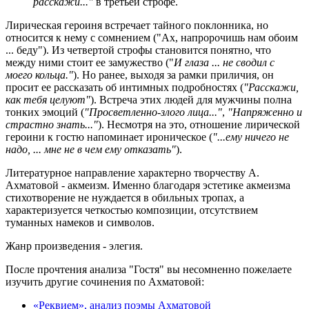
расскажи..."
в третьей строфе.
Лирическая героиня встречает тайного поклонника, но
относится к нему с сомнением ("Ах, напророчишь нам обоим
... беду"). Из четвертой строфы становится понятно, что
между ними стоит ее замужество ("
И глаза ... не сводил с
моего кольца."
). Но ранее, выходя за рамки приличия, он
просит ее рассказать об интимных подробностях (
"Расскажи,
как тебя целуют"
). Встреча этих людей для мужчины полна
тонких эмоций (
"Просветленно-злого лица..."
,
"Напряженно и
страстно знать..."
). Несмотря на это, отношение лирической
героини к гостю напоминает ироническое (
"...ему ничего не
надо, ... мне не в чем ему отказать"
).
Литературное направление характерно творчеству А.
Ахматовой - акмеизм. Именно благодаря эстетике акмеизма
стихотворение не нуждается в обильных тропах, а
характеризуется четкостью композиции, отсутствием
туманных намеков и символов.
Жанр произведения - элегия.
После прочтения анализа "Гостя" вы несомненно пожелаете
изучить другие сочинения по Ахматовой:
«Реквием», анализ поэмы Ахматовой