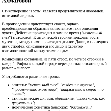
Ахматовой
Стихотворение "Гость" является представителем любовной,
интимной лирики.
В произведении присутствует сюжет, однако
преобладающими образами являются все-таки описания
чувств. Действие происходит в зимнее время (
"метельный
снег"
) в столовой. К лирической героине приходит гость -
мужчина, между ними происходит диалог. Далее, в последних
двух строфах, описывается его лицо и характер
взаимоотношений между этими людьми.
Композиция составлена из пяти строф, по четыре строчки в
каждой. Рифма в каждой строфе перекрестная, стихотворный
размер - анапест.
Употребляются различные тропы:
эпитеты:
"метельный снег", "глядевшие тускло",
"просветленно-злого лица", "напряженно и страстно
знать"
;
стилистические фигуры: обращение:
"...расскажи, как
целуешь ты"
;
поэтическая фонетика (анафора):
"расскажи.../