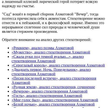
а лишенный иллюзий лирический герой потеряет всякую
надежду на счастье.
"Сад" вошёл в первый сборник Ахматовой "Вечер", тогда
поэтесса причисляла себя к акмеистам. Стихотворение можно
отнести и к пейзажной, и к философской лирике. Именно это
неразрывное сплетение сил природы и человеческой души
является стержнем произведения.
Обратите внимание на анализ других стихотворений:
«Реквием», анализ поэмы Ахматовой
«Мужество», анализ стихотворения Ахматовой
«Сжала руки под темной вуалью...», анализ
стихотворения Ахматовой
«Сероглазый король», анализ стихотворения Ахматовой
«Двадцать первое. Ночь. Понедельник», анализ
стихотворения Ахматовой
«Песня последней встречи», анализ стихотворения
Ахматовой
«Родная земля», анализ стихотворения, сочинение
«Вечером», анализ стихотворения Ахматовой
«Гость», анализ стихотворения Ахматовой
«Мне голос был», анализ стихотворения Ахматовой
«Белой ночью», анализ стихотворения Ахматовой