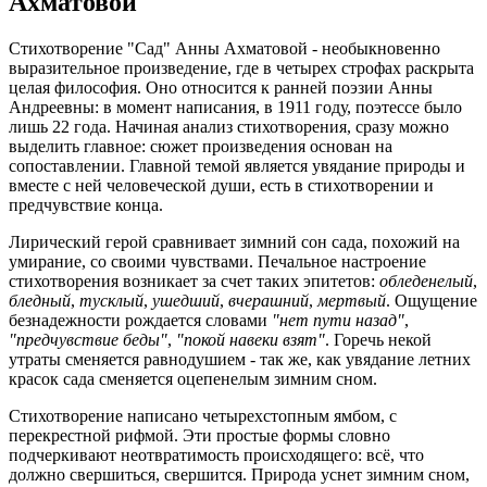
Ахматовой
Стихотворение "Сад" Анны Ахматовой - необыкновенно
выразительное произведение, где в четырех строфах раскрыта
целая философия. Оно относится к ранней поэзии Анны
Андреевны: в момент написания, в 1911 году, поэтессе было
лишь 22 года. Начиная анализ стихотворения, сразу можно
выделить главное: сюжет произведения основан на
сопоставлении. Главной темой является увядание природы и
вместе с ней человеческой души, есть в стихотворении и
предчувствие конца.
Лирический герой сравнивает зимний сон сада, похожий на
умирание, со своими чувствами. Печальное настроение
стихотворения возникает за счет таких эпитетов:
обледенелый
,
бледный
,
тусклый
,
ушедший
,
вчерашний
,
мертвый
. Ощущение
безнадежности рождается словами
"нет пути назад"
,
"предчувствие беды"
,
"покой навеки взят"
. Горечь некой
утраты сменяется равнодушием - так же, как увядание летних
красок сада сменяется оцепенелым зимним сном.
Стихотворение написано четырехстопным ямбом, с
перекрестной рифмой. Эти простые формы словно
подчеркивают неотвратимость происходящего: всё, что
должно свершиться, свершится. Природа уснет зимним сном,