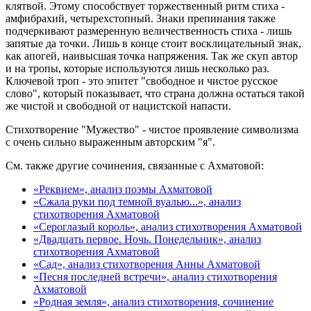
клятвой. Этому способствует торжественный ритм стиха -
амфибрахий, четырехстопный. Знаки препинания также
подчеркивают размеренную величественность стиха - лишь
запятые да точки. Лишь в конце стоит восклицательный знак,
как апогей, наивысшая точка напряжения. Так же скуп автор
и на тропы, которые используются лишь несколько раз.
Ключевой троп - это эпитет "свободное и чистое русское
слово", который показывает, что страна должна остаться такой
же чистой и свободной от нацистской напасти.
Стихотворение "Мужество" - чистое проявление символизма
с очень сильно выраженным авторским "я".
См. также другие сочинения, связанные с Ахматовой:
«Реквием», анализ поэмы Ахматовой
«Сжала руки под темной вуалью...», анализ
стихотворения Ахматовой
«Сероглазый король», анализ стихотворения Ахматовой
«Двадцать первое. Ночь. Понедельник», анализ
стихотворения Ахматовой
«Сад», анализ стихотворения Анны Ахматовой
«Песня последней встречи», анализ стихотворения
Ахматовой
«Родная земля», анализ стихотворения, сочинение