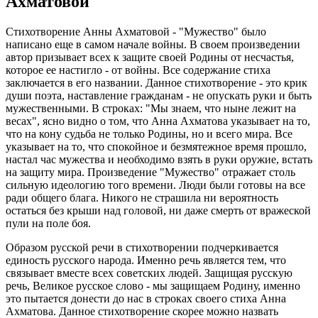
Ахматовой
Стихотворение Анны Ахматовой - "Мужество" было
написано еще в самом начале войны. В своем произведении
автор призывает всех к защите своей Родины от несчастья,
которое ее настигло - от войны. Все содержание стиха
заключается в его названии. Данное стихотворение - это крик
души поэта, наставление гражданам - не опускать руки и быть
мужественными. В строках: "Мы знаем, что ныне лежит на
весах", ясно видно о том, что Анна Ахматова указывает на то,
что на кону судьба не только Родины, но и всего мира. Все
указывает на то, что спокойное и безмятежное время прошло,
настал час мужества и необходимо взять в руки оружие, встать
на защиту мира. Произведение "Мужество" отражает столь
сильную идеологию того времени. Люди были готовы на все
ради общего блага. Никого не страшила ни вероятность
остаться без крыши над головой, ни даже смерть от вражеской
пули на поле боя.
Образом русской речи в стихотворении подчеркивается
единость русского народа. Именно речь является тем, что
связывает вместе всех советских людей. Защищая русскую
речь, Великое русское слово - мы защищаем Родину, именно
это пытается донести до нас в строках своего стиха Анна
Ахматова. Данное стихотворение скорее можно назвать