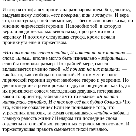
И вторая строфа вся пронизана разочарованием. Бездельнику,
выдумавшему любовь,
«все поверили, так и живут»
. И вера
эта, и поступки, с ней связанные, — бессмысленная сказка, по
мнению лирической героини. Наподобие той, в которую
верили люди несколько веков назад, про трёх китов и
черепаху. И поэтому следующая строфа, кроме печали,
проникнута ещё и торжеством.
«Но иным открывается тайна, И почиет на них тишина»
—
слово
«иным»
вполне могло быть изначально
«избранным»
,
если бы позволил размер. По крайней мере, смысл
вкладывается именно такой.
«И почиет на них тишина»
—
как благо, как свобода от иллюзий. В этом месте голос
лирической героини звучит наиболее твёрдо и уверенно. Но
две последние строчки рождают другое ощущение: как будто
их произносит совсем молоденькая девушка, потерявшая
какой-то ориентир, забывшая что-то важное.
«Я на это
наткнулась случайно, И с тех пор всё как будто больна.»
Что
это, если не сожаление? Если не понимание того, что
утраченная иллюзия, та самая открывшаяся
«тайна»
забрала
главную радость жизни? Недаром эти последние слова
отделены от спокойных, уверенных строчек многоточием. И
торжествующая правота сменяется тихой печалью.