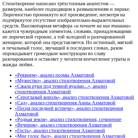
Стихотворение написано трёхстопным анапестом —
размером, наиболее подходящим к размышлениям и лирике.
Лиричностью проникнуто всё произведение, несмотря на
подчёркнутое отсутствие изобразительно-выразительных
средств. Высокопарная метафора
«и почиет на них тишина»
кажется чужеродным элементом, словами, принадлежащими
не лирической героине, а той холодной и разочарованной
женщине, которой она представляется. Но истинный, мягкий
и печальный голос, звучащий в последних словах, разом
опрокидывает громоздкие конструкции во славу
разочарования и оставляет у читателя впечатление утраты и
жажды любви.
«Реквием», анализ поэмы Ахматовой
«Мужество», анализ стихотворения Ахматовой
«Сжала руки под темной вуалью...», анализ
стихотворения Ахматовой
«Сероглазый король», анализ стихотворения Ахматовой
«Сад», анализ стихотворения Анны Ахматовой
«Песня последней встречи», анализ стихотворения
Ахматовой
«Родная земля», анализ стихотворения, сочинение
«Вечером», анализ стихотворения Ахматовой
«Гость», анализ стихотворения Ахматовой
«Мне голос был», анализ стихотворения Ахматовой