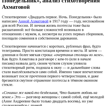
Понедельник», анализ стихотворения
Ахматовой
Стихотворение «Двадцать первое. Ночь. Понедельник» было
написано
Анной Ахматовой
в 1917 году — году, неспокойном
для всей России. И личная жизнь поэтессы тоже была
расшатанной: всё больше сложностей возникало в
отношениях с мужем, и, несмотря на успех первых сборников,
посещали сомнения в собственном даровании.
Стихотворение начинается с коротких, рубленых фраз, будто
телеграмма. Просто констатация времени и места. И затем —
длинная и более мягкая строка:
«очертанья столицы во мгле»
.
Как будто Ахматова в разговоре с кем-то (или в начале
письма) назвала дату, своим чутким слухом уловила
стихотворный ритм, подошла к окну — и дальнейшие слова
стали выплёскиваться сами собой. Именно такое впечатление
возникает после прочтения первого четверостишия, и даже
брезжится смутное отражение поэтессы в тёмном оконном
стекле.
«Сочинил же какой-то бездельник, Что бывает любовь на
земле.»
Это — разговор женщины с самой собой, ещё молодой
(Анне Андреевне было только двадцать восемь), но уже
столкнувшейся с драмой.